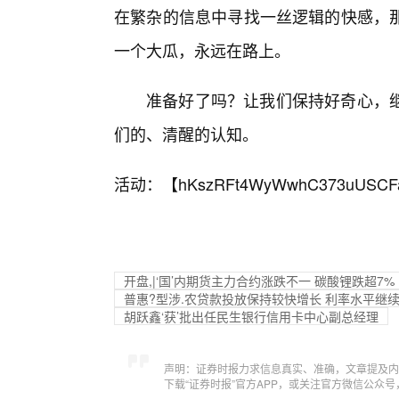
在繁杂的信息中寻找一丝逻辑的快感，
一个大瓜，永远在路上。
准备好了吗？让我们保持好奇心，
们的、清醒的认知。
活动：【
hKszRFt4WyWwhC373uUSCF
开盘,|‘国’内期货主力合约涨跌不一 碳酸锂跌超7%
普惠?型涉.农贷款投放保持较快增长 利率水平继
胡跃鑫‘获’批出任民生银行信用卡中心副总经理
声明：证券时报力求信息真实、准确，文章提及内
下载“证券时报”官方APP，或关注官方微信公众