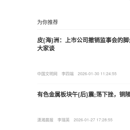
为你推荐
皮{海}洲：上市公司撤销监事会的脚步
大家谈
中国文明网
李四端
2026-01-30 11:24:55
有色金属板块午{后}震;荡下挫，铜
潇湘晨报
李瑞英
2026-01-27 17:28:55