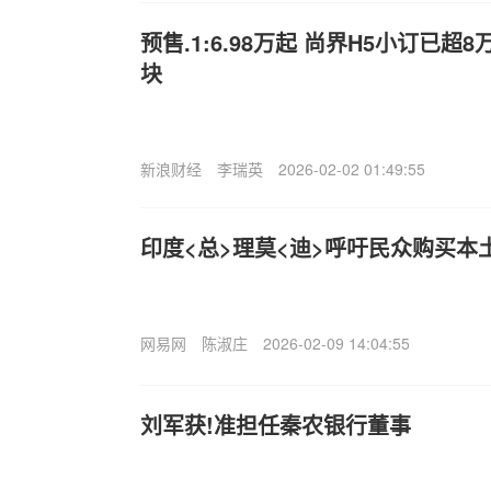
预售.1:6.98万起 尚界H5小订已超
块
新浪财经
李瑞英
2026-02-02 01:49:55
印度<总>理莫<迪>呼吁民众购买本
网易网
陈淑庄
2026-02-09 14:04:55
刘军获!准担任秦农银行董事