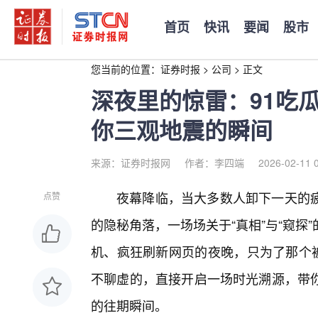
首页
快讯
要闻
股市
您当前的位置：
证券时报
>
公司
>
正文
深夜里的惊雷：91吃
你三观地震的瞬间
来源：证券时报网
作者：李四端
2026-02-11 
夜幕降临，当大多数人卸下一天的
点赞
的隐秘角落，一场场关于“真相”与“窥
机、疯狂刷新网页的夜晚，只为了那个被
不聊虚的，直接开启一场时光溯源，带
的往期瞬间。